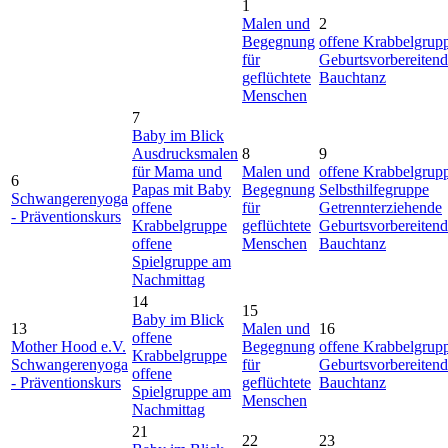
1
Malen und
2
Begegnung
offene Krabbelgrup
für
Geburtsvorbereitend
geflüchtete
Bauchtanz
Menschen
7
Baby im Blick
Ausdrucksmalen
8
9
für Mama und
Malen und
offene Krabbelgrup
6
Papas mit Baby
Begegnung
Selbsthilfegruppe
Schwangerenyoga
offene
für
Getrennterziehende
- Präventionskurs
Krabbelgruppe
geflüchtete
Geburtsvorbereitend
offene
Menschen
Bauchtanz
Spielgruppe am
Nachmittag
14
15
Baby im Blick
13
Malen und
16
offene
Mother Hood e.V.
Begegnung
offene Krabbelgrup
Krabbelgruppe
Schwangerenyoga
für
Geburtsvorbereitend
offene
- Präventionskurs
geflüchtete
Bauchtanz
Spielgruppe am
Menschen
Nachmittag
21
22
23