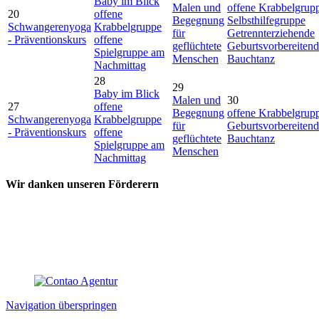
Baby im Blick
Malen und
offene Krabbelgrup
20
offene
Begegnung
Selbsthilfegruppe
Schwangerenyoga
Krabbelgruppe
für
Getrennterziehende
- Präventionskurs
offene
geflüchtete
Geburtsvorbereitend
Spielgruppe am
Menschen
Bauchtanz
Nachmittag
28
29
Baby im Blick
Malen und
30
27
offene
Begegnung
offene Krabbelgrup
Schwangerenyoga
Krabbelgruppe
für
Geburtsvorbereitend
- Präventionskurs
offene
geflüchtete
Bauchtanz
Spielgruppe am
Menschen
Nachmittag
Wir danken unseren Förderern
Navigation überspringen