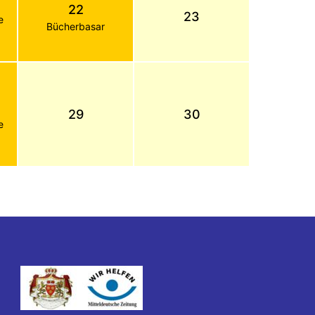
22
23
e
Bücherbasar
29
30
e