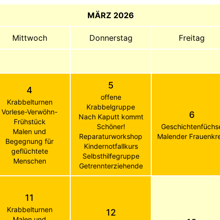
MÄRZ 2026
Mittwoch
Donnerstag
Freitag
5
4
offene
Krabbelturnen
Krabbelgruppe
Vorlese-Verwöhn-
6
Nach Kaputt kommt
Frühstück
Schöner!
Geschichtenfüchs
Malen und
Reparaturworkshop
Malender Frauenkre
Begegnung für
Kindernotfallkurs
geflüchtete
Selbsthilfegruppe
Menschen
Getrennterziehende
11
Krabbelturnen
12
Malen und