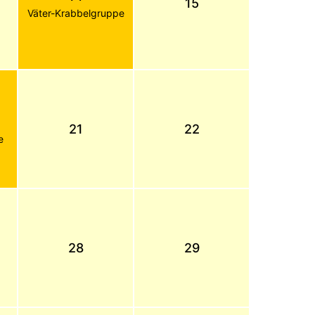
15
Väter-Krabbelgruppe
21
22
e
28
29