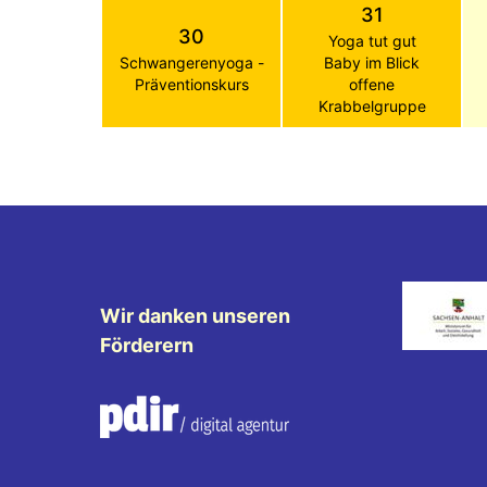
31
30
Yoga tut gut
Schwangerenyoga -
Baby im Blick
Präventionskurs
offene
Krabbelgruppe
Wir danken unseren
Förderern