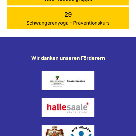
29
Schwangerenyoga - Präventionskurs
Wir danken unseren Förderern