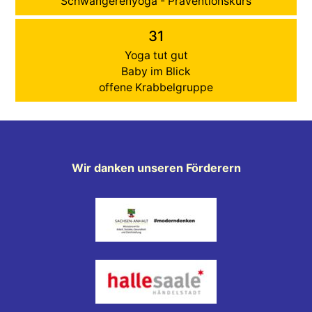
Schwangerenyoga - Präventionskurs
31
Yoga tut gut
Baby im Blick
offene Krabbelgruppe
Wir danken unseren Förderern