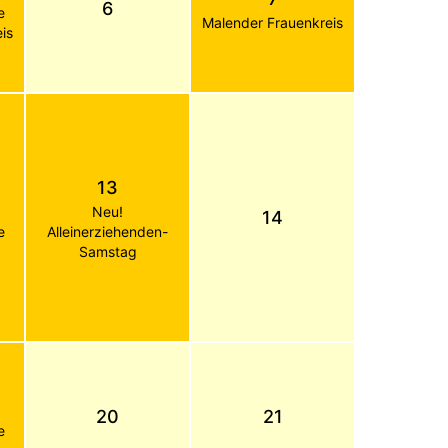
6
e
Malender Frauenkreis
is
13
Neu!
14
e
Alleinerziehenden-
Samstag
20
21
e