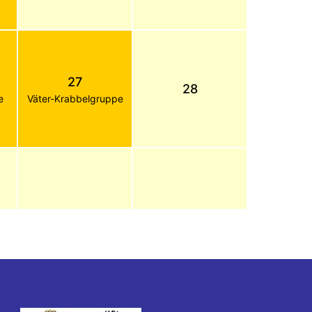
27
28
e
Väter-Krabbelgruppe