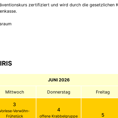
Präventionskurs zertifiziert und wird durch die gesetzliche
kenkasse.
rsraum
IRIS
JUNI 2026
Mittwoch
Donnerstag
Freitag
3
4
Vorlese-Verwöhn-
5
Frühstück
offene Krabbelgruppe