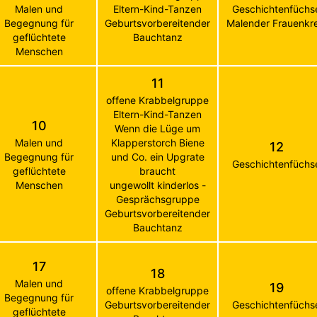
Malen und
Eltern-Kind-Tanzen
Geschichtenfüchs
Begegnung für
Geburtsvorbereitender
Malender Frauenkre
geflüchtete
Bauchtanz
Menschen
11
offene Krabbelgruppe
Eltern-Kind-Tanzen
10
Wenn die Lüge um
Malen und
Klapperstorch Biene
12
Begegnung für
und Co. ein Upgrate
Geschichtenfüchs
geflüchtete
braucht
Menschen
ungewollt kinderlos -
Gesprächsgruppe
Geburtsvorbereitender
Bauchtanz
17
18
Malen und
19
offene Krabbelgruppe
Begegnung für
Geburtsvorbereitender
Geschichtenfüchs
geflüchtete