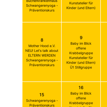
Bücherkrankenhaus
Kunstatelier für
Schwangerenyoga -
Kinder (und Eltern)
Präventionskurs
9
8
Baby im Blick
Mother Hood e.V.
offene
NEU! Let's talk about
Krabbelgruppe
ELTERN WERDEN
Kunstatelier für
Schwangerenyoga -
Kinder (und Eltern)
Präventionskurs
Ü1 Stillgruppe
16
Baby im Blick
15
offene
Schwangerenyoga -
Krabbelgruppe
Präventionskurs