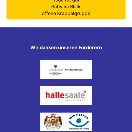
Baby im Blick
offene Krabbelgruppe
Wir danken unseren Förderern