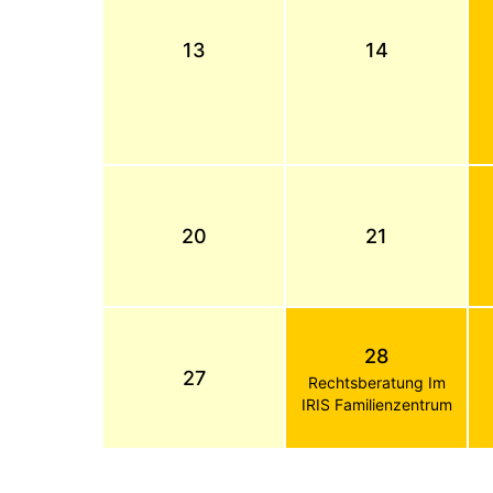
13
14
20
21
28
27
Rechtsberatung Im
IRIS Familienzentrum