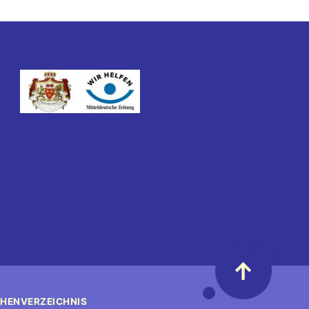
↑
HENVERZEICHNIS