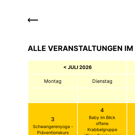
ALLE VERANSTALTUNGEN IM 
< JULI 2026
Montag
Dienstag
4
Baby im Blick
3
offene
Schwangerenyoga -
Krabbelgruppe
Präventionskurs