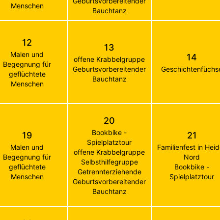
Geburtsvorbereitender
Menschen
Bauchtanz
12
13
Malen und
14
offene Krabbelgruppe
Begegnung für
Geburtsvorbereitender
Geschichtenfüchs
geflüchtete
Bauchtanz
Menschen
20
Bookbike -
19
21
Spielplatztour
Malen und
Familienfest in Hei
offene Krabbelgruppe
Begegnung für
Nord
Selbsthilfegruppe
geflüchtete
Bookbike -
Getrennterziehende
Menschen
Spielplatztour
Geburtsvorbereitender
Bauchtanz