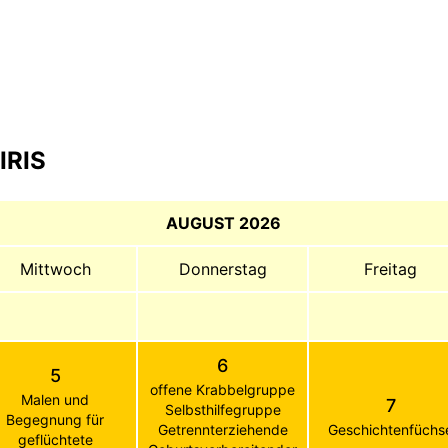
IRIS
AUGUST 2026
Mittwoch
Donnerstag
Freitag
6
5
offene Krabbelgruppe
Malen und
7
Selbsthilfegruppe
Begegnung für
Getrennterziehende
Geschichtenfüchs
geflüchtete