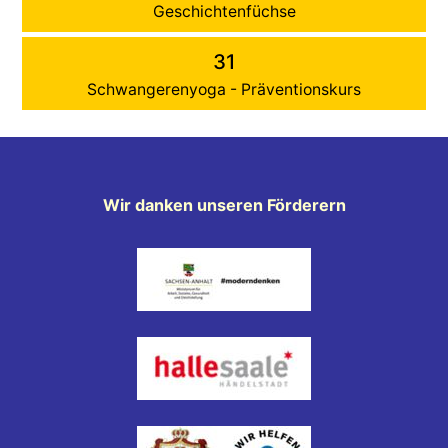
Geschichtenfüchse
31
Schwangerenyoga - Präventionskurs
Wir danken unseren Förderern