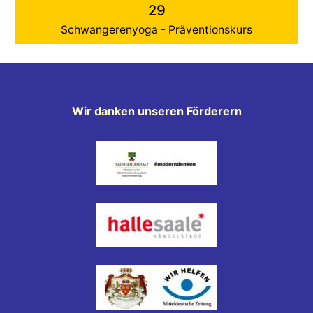
29
Schwangerenyoga - Präventionskurs
Wir danken unseren Förderern