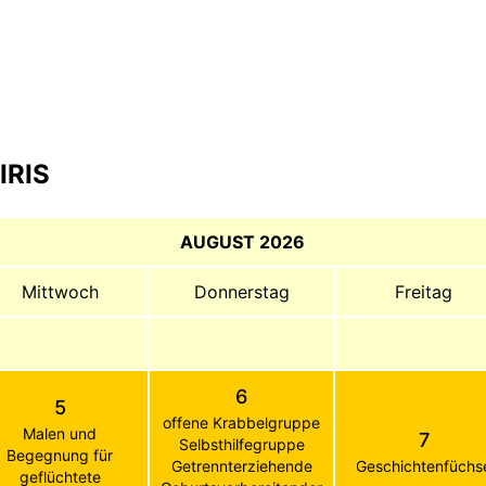
IRIS
AUGUST 2026
Mittwoch
Donnerstag
Freitag
6
5
offene Krabbelgruppe
Malen und
7
Selbsthilfegruppe
Begegnung für
Getrennterziehende
Geschichtenfüchs
geflüchtete