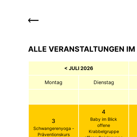
ALLE VERANSTALTUNGEN IM 
< JULI 2026
Montag
Dienstag
4
Baby im Blick
3
offene
Schwangerenyoga -
Krabbelgruppe
Präventionskurs