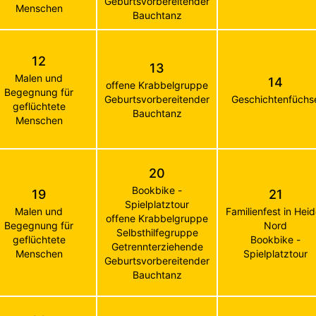
Geburtsvorbereitender
Menschen
Bauchtanz
12
13
Malen und
14
offene Krabbelgruppe
Begegnung für
Geburtsvorbereitender
Geschichtenfüchs
geflüchtete
Bauchtanz
Menschen
20
Bookbike -
19
21
Spielplatztour
Malen und
Familienfest in Hei
offene Krabbelgruppe
Begegnung für
Nord
Selbsthilfegruppe
geflüchtete
Bookbike -
Getrennterziehende
Menschen
Spielplatztour
Geburtsvorbereitender
Bauchtanz