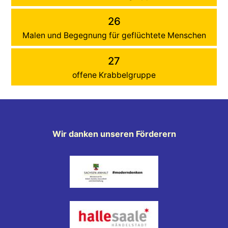
26
Malen und Begegnung für geflüchtete Menschen
27
offene Krabbelgruppe
Wir danken unseren Förderern