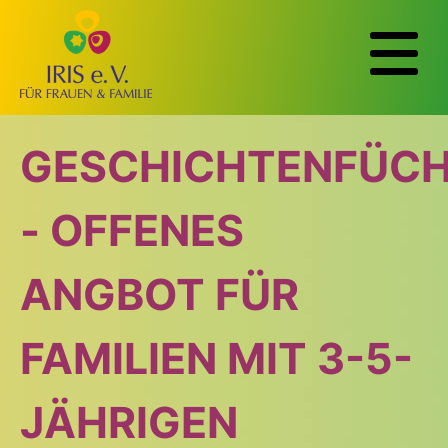
GESCHICHTENFÜC
OFFENE
OFFENE
- OFFENES
SPIELGRUPPE AB
KRABBELGRUPPE
ANGBOT FÜR
SOFORT DIENSTAG
FAMILIEN MIT 3-5-
NACHMITTAG
JÄHRIGEN