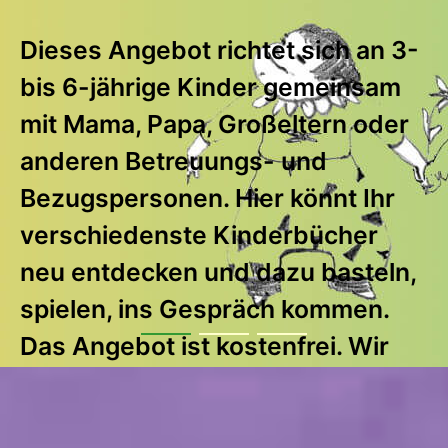
Dieses Angebot richtet sich an 3-
bis 6-jährige Kinder gemeinsam
mit Mama, Papa, Großeltern oder
anderen Betreuungs- und
Bezugspersonen. Hier könnt Ihr
dienstags und donnerstags
verschiedenste Kinderbücher
zwischen 9-12 Uhr
neu entdecken und dazu basteln,
spielen, ins Gespräch kommen.
Anmeldung nicht nötig
Das Angebot ist kostenfrei. Wir
freuen uns über eine Spende.
mehr erfahren
mehr erfahren
Termin: jeden Freitag zwischen